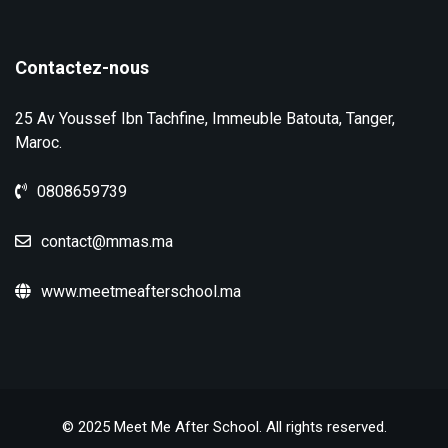
o
n
Contactez-nous
d
25 Av Youssef Ibn Tachfine, Immeuble Batouta, Tanger,
e
Maroc.
v
0808659739
u
contact@mmas.ma
e
www.meetmeafterschool.ma
s
É
v
è
© 2025 Meet Me After School. All rights reserved.